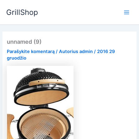
Pereiti
GrillShop
prie
Main
turinio
Men
unnamed (9)
Parašykite komentarą
/ Autorius
admin
/
2016 29
gruodžio