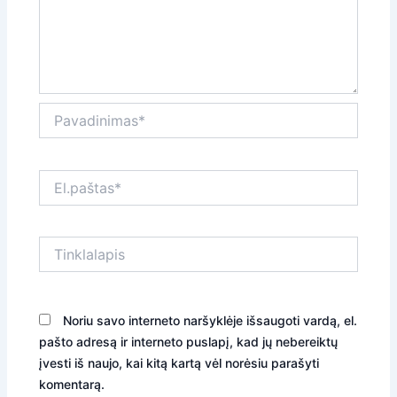
Pavadinimas*
El.paštas*
Tinklalapis
Noriu savo interneto naršyklėje išsaugoti vardą, el.
pašto adresą ir interneto puslapį, kad jų nebereiktų
įvesti iš naujo, kai kitą kartą vėl norėsiu parašyti
komentarą.