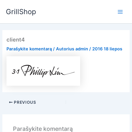
Pereiti
GrillShop
prie
Main
turinio
Men
client4
Parašykite komentarą
/ Autorius
admin
/
2016 18 liepos
PREVIOUS
Parašykite komentarą