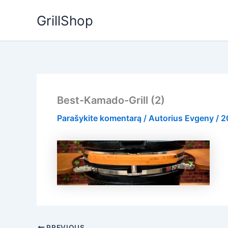
Pereiti
GrillShop
prie
turinio
Best-Kamado-Grill (2)
Parašykite komentarą
/ Autorius
Evgeny
/
2
PREVIOUS