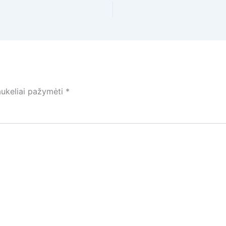
laukeliai pažymėti
*