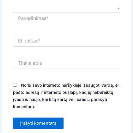
Pavadinimas*
El.paštas*
Tinklalapis
Noriu savo interneto naršyklėje išsaugoti vardą, el.
pašto adresą ir interneto puslapį, kad jų nebereiktų
įvesti iš naujo, kai kitą kartą vėl norėsiu parašyti
komentarą.