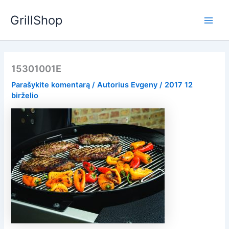
Pereiti
GrillShop
prie
Main
turinio
Men
15301001E
Parašykite komentarą
/ Autorius
Evgeny
/
2017 12
birželio